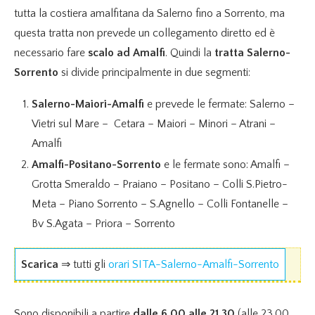
tutta la costiera amalfitana da Salerno fino a Sorrento, ma
questa tratta non prevede un collegamento diretto ed è
necessario fare
scalo ad Amalfi
. Quindi la
tratta Salerno-
Sorrento
si divide principalmente in due segmenti:
Salerno-Maiori-Amalfi
e prevede le fermate: Salerno –
Vietri sul Mare – Cetara – Maiori – Minori – Atrani –
Amalfi
Amalfi-Positano-Sorrento
e le fermate sono: Amalfi –
Grotta Smeraldo – Praiano – Positano – Colli S.Pietro-
Meta – Piano Sorrento – S.Agnello – Colli Fontanelle –
Bv S.Agata – Priora – Sorrento
Scarica
⇒ tutti gli
orari SITA-Salerno-Amalfi-Sorrento
Sono disponibili a partire
dalle 6.00 alle 21.30
(alle 23.00