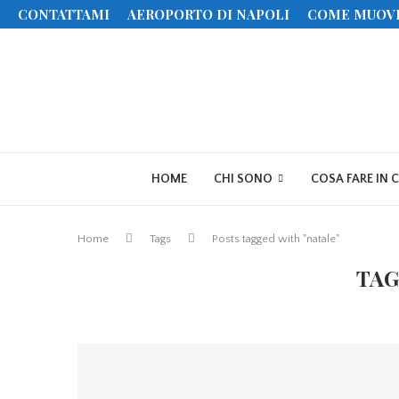
CONTATTAMI
AEROPORTO DI NAPOLI
COME MUOV
HOME
CHI SONO
COSA FARE IN 
Home
Tags
Posts tagged with "natale"
TAG