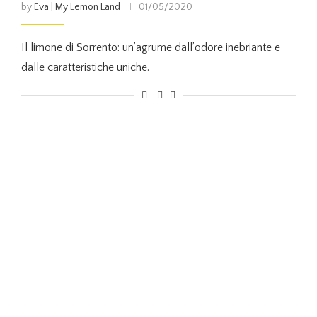
by
Eva | My Lemon Land
01/05/2020
Il limone di Sorrento: un’agrume dall’odore inebriante e
dalle caratteristiche uniche.