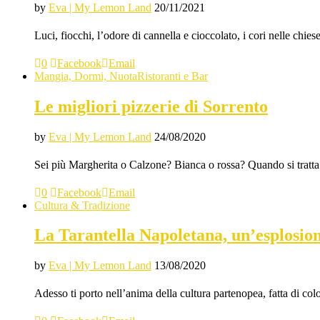
by
Eva | My Lemon Land
20/11/2021
Luci, fiocchi, l’odore di cannella e cioccolato, i cori nelle chie
0
Facebook
Email
Mangia, Dormi, Nuota
Ristoranti e Bar
Le migliori pizzerie di Sorrento
by
Eva | My Lemon Land
24/08/2020
Sei più Margherita o Calzone? Bianca o rossa? Quando si tratta di
0
Facebook
Email
Cultura & Tradizione
La Tarantella Napoletana, un’esplosion
by
Eva | My Lemon Land
13/08/2020
Adesso ti porto nell’anima della cultura partenopea, fatta di colo