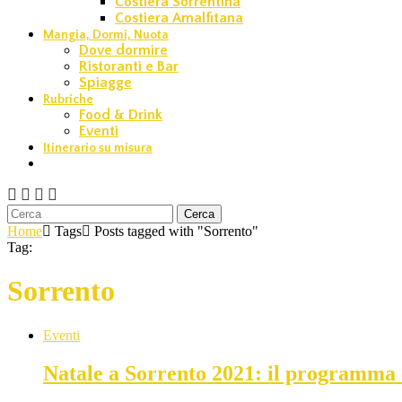
Costiera Sorrentina
Costiera Amalfitana
Mangia, Dormi, Nuota
Dove dormire
Ristoranti e Bar
Spiagge
Rubriche
Food & Drink
Eventi
Itinerario su misura
Cerca
Home
Tags
Posts tagged with "Sorrento"
Tag:
Sorrento
Eventi
Natale a Sorrento 2021: il programma