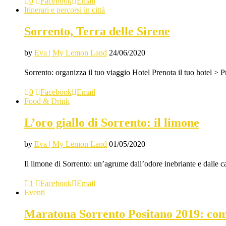
0
Facebook
Email
Itinerari e percorsi in città
Sorrento, Terra delle Sirene
by
Eva | My Lemon Land
24/06/2020
Sorrento: organizza il tuo viaggio Hotel Prenota il tuo hotel >
0
Facebook
Email
Food & Drink
L’oro giallo di Sorrento: il limone
by
Eva | My Lemon Land
01/05/2020
Il limone di Sorrento: un’agrume dall’odore inebriante e dalle ca
1
Facebook
Email
Eventi
Maratona Sorrento Positano 2019: come