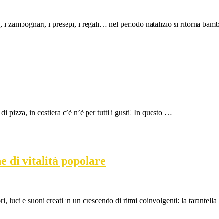
se, i zampognari, i presepi, i regali… nel periodo natalizio si ritorna bam
 pizza, in costiera c’è n’è per tutti i gusti! In questo …
e di vitalità popolare
ri, luci e suoni creati in un crescendo di ritmi coinvolgenti: la tarantel