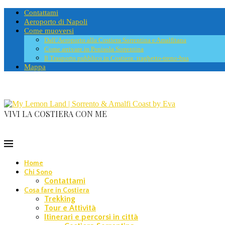
Contattami
Aeroporto di Napoli
Come muoversi
Dall’Aeroporto alla Costiera Sorrentina e Amalfitana
Come arrivare in Penisola Sorrentina
Il Trasporto pubblico in Costiera: traghetto-treno-bus
Mappa
VIVI LA COSTIERA CON ME
Home
Chi Sono
Contattami
Cosa fare in Costiera
Trekking
Tour e Attività
Itinerari e percorsi in città