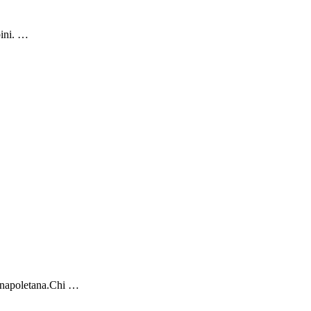
bini. …
la napoletana.Chi …